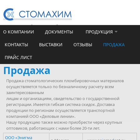
Перейти к основному содержанию
Санкт-Петербург,ул. Челябинская, д. 46, литер Э, пом.1-Н, ком.6
О КОМПАНИИ
ДОКУМЕНТЫ
ПРОДУКЦИЯ
7(812) 456-65-18
КОНТАКТЫ
ВЫСТАВКИ
ОТЗЫВЫ
ПРОДАЖА
ПРАЙС ЛИСТ
Продажа
Продажа стоматологических пломбировочных материалов
осуществляется только по безналичному расчету всем
заинтересованным
лицам и организациям, свидетельство о государственной
регистрации. Имеется гибкая система скидок. Доставка
продукции по регионам осуществляется транспортной
компанией ООО «Деловые линии».
Нашу продукцию также можно приобрести через крупных
оптовиков, работающих с нами более 20-ти лет.
ООО «Энигма