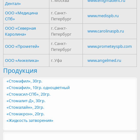
г. Москва
www.enigmadent.ru
Дентал»
ООО «Медицина
г. Санкт-
www.medispb.ru
СПб»
Петербург
ООО «Северная
г. Санкт-
www.carolinaspb.ru
Каролина»
Петербург
г. Санкт-
ООО «Прометей»
www.prometeyspb.com
Петербург
ООО «Анжелика»
г. Уфа
www.angelmed.ru
Продукция
«Стомафил», 30гр.
«Стомафил», 10гр. одноцветный
«Стомасил-СПб», 20гр.
«Стомалит-Д», 30гр.
«Стомалайн», 20гр.
«Стомакрон», 20гр.
«Жидкость затворения»